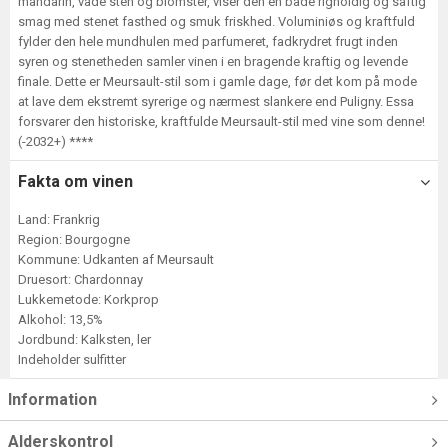
mandarin, våde sten og blomster, viser den en både righoldig og saftig
smag med stenet fasthed og smuk friskhed. Voluminiøs og kraftfuld
fylder den hele mundhulen med parfumeret, fadkrydret frugt inden
syren og stenetheden samler vinen i en bragende kraftig og levende
finale. Dette er Meursault-stil som i gamle dage, før det kom på mode
at lave dem ekstremt syrerige og nærmest slankere end Puligny. Essa
forsvarer den historiske, kraftfulde Meursault-stil med vine som denne!
(-2032+) ****
Fakta om vinen
Land: Frankrig
Region: Bourgogne
Kommune: Udkanten af Meursault
Druesort: Chardonnay
Lukkemetode: Korkprop
Alkohol: 13,5%
Jordbund: Kalksten, ler
Indeholder sulfitter
Information
Alderskontrol