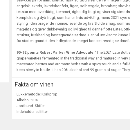
vellykket på for ham. Mættet mørk sortrød viser den en meget frugt
engelsk lakrids, lakridskonfekt, figen, solbærgele, brombær, skovb
tekstur med overdådig, tæmmet, righoldig frugt og viser sig uimod
kompleks og dyb frugt, som har en hvis udvikling, mens 2021-syre o
styring i den bragende intense, levende og kraftfulde smag, som vis
mageløs og giver drikkevenlig og livlighed til denne flotte Late Bot
struktur, friskhed og kærtegnende sødme. Den vil utvivlsomt kunne 
fra starten grundet den indbydende, meget koncentrerede, sødmeful
90-92 points Robert Parker Wine Advocate
: "The 2021 Late Bott
grape varieties fermented in the traditional way and matured in very
macerated berries and aromatic herbs with a spicy touch and a full-
keep nicely in bottle. It has 20% alcohol and 99 grams of sugar. The
Fakta om vinen
Lukkemetode: Korkprop
Alkohol: 20%
Jordbund: Skifer
Indeholder sulfitter