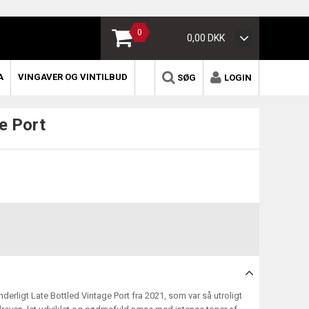
0
0,00 DKK
A
VINGAVER OG VINTILBUD
SØG
LOGIN
e Port
derligt Late Bottled Vintage Port fra 2021, som var så utroligt