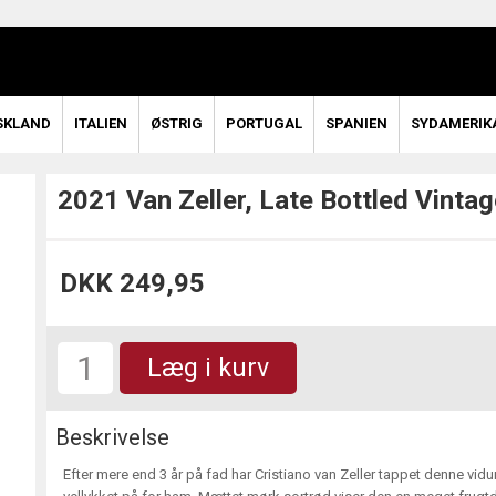
SKLAND
ITALIEN
ØSTRIG
PORTUGAL
SPANIEN
SYDAMERIK
2021 Van Zeller, Late Bottled Vintag
DKK 249,95
Læg i kurv
Beskrivelse
Efter mere end 3 år på fad har Cristiano van Zeller tappet denne vidun