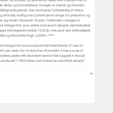
dreven, let udviklet og sødmefuld næse med intense toner af
ær, læder og blomsterhave. Smagen er cremet og afrundet i
ståeligt indbydende. Den domineres fuldstændig af intens,
g afrundet, kraftig men poleret tannin sørger for præcision og
er sig smukt fokuseret i finalen. Friskheden i smagen er
tled Vintage Port, som slutter med enorm længde, lakridskrydret
lagre fremragende mindst 15-20 år, men giver stor drikkeglæde
de og afrundede frugt. (-2039+) ****
led Vintage Port was produced with field blends of over 25
 old oak casks for no less than 36 months. It has a nose of
bodied palate with abundant tannins that suggest it should
y produced 1,750 bottles, but I tasted an unbottled sample."