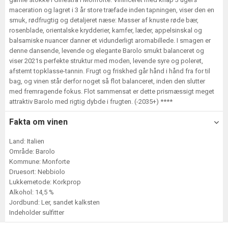
maceration og lagret i 3 år store træfade inden tapningen, viser den en
smuk, rødfrugtig og detaljeret næse: Masser af knuste røde bær,
rosenblade, orientalske krydderier, kamfer, læder, appelsinskal og
balsamiske nuancer danner et vidunderligt aromabillede. I smagen er
denne dansende, levende og elegante Barolo smukt balanceret og
viser 2021s perfekte struktur med moden, levende syre og poleret,
afstemt topklasse-tannin. Frugt og friskhed går hånd i hånd fra for til
bag, og vinen står derfor noget så flot balanceret, inden den slutter
med fremragende fokus. Flot sammensat er dette prismæssigt meget
attraktiv Barolo med rigtig dybde i frugten. (-2035+) ****
Fakta om vinen
Land: Italien
Område: Barolo
Kommune: Monforte
Druesort: Nebbiolo
Lukkemetode: Korkprop
Alkohol: 14,5 %
Jordbund: Ler, sandet kalksten
Indeholder sulfitter