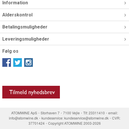
Information
Alderskontrol
Betalingsmuligheder
Leveringsmuligheder
Følg os
ATOMWINE ApS・Storhaven 7・7100 Vejle・Tlf: 23311410・email:
info@atomwine.dk・kundeservice: kundeservice@atomwine.dk・CVR:
37701424・Copyright ATOMWINE 2003-2026