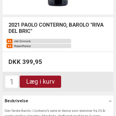
2021 PAOLO CONTERNO, BAROLO "RIVA
DEL BRIC"
Jeb Dunnuck
RobertParker
DKK 399,95
Læg i kurv
Beskrivelse
Den første Barolo i Conterno's serie er denne som stammer fra 25 år
gamle stokke i Ginestra i Monforte. Vinificeret med knap 3 ugers