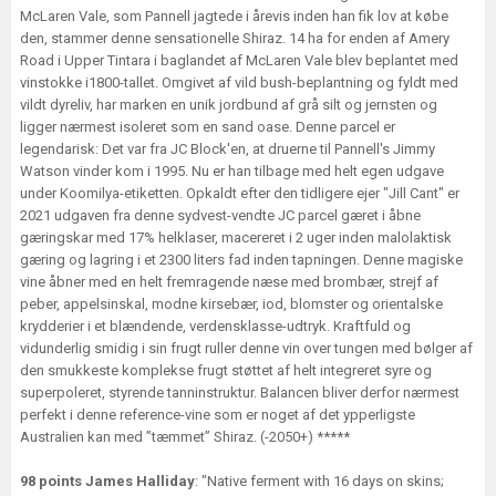
McLaren Vale, som Pannell jagtede i årevis inden han fik lov at købe
den, stammer denne sensationelle Shiraz. 14 ha for enden af Amery
Road i Upper Tintara i baglandet af McLaren Vale blev beplantet med
vinstokke i1800-tallet. Omgivet af vild bush-beplantning og fyldt med
vildt dyreliv, har marken en unik jordbund af grå silt og jernsten og
ligger nærmest isoleret som en sand oase. Denne parcel er
legendarisk: Det var fra JC Block'en, at druerne til Pannell's Jimmy
Watson vinder kom i 1995. Nu er han tilbage med helt egen udgave
under Koomilya-etiketten. Opkaldt efter den tidligere ejer "Jill Cant" er
2021 udgaven fra denne sydvest-vendte JC parcel gæret i åbne
gæringskar med 17% helklaser, macereret i 2 uger inden malolaktisk
gæring og lagring i et 2300 liters fad inden tapningen. Denne magiske
vine åbner med en helt fremragende næse med brombær, strejf af
peber, appelsinskal, modne kirsebær, iod, blomster og orientalske
krydderier i et blændende, verdensklasse-udtryk. Kraftfuld og
vidunderlig smidig i sin frugt ruller denne vin over tungen med bølger af
den smukkeste komplekse frugt støttet af helt integreret syre og
superpoleret, styrende tanninstruktur. Balancen bliver derfor nærmest
perfekt i denne reference-vine som er noget af det ypperligste
Australien kan med ”tæmmet” Shiraz. (-2050+) *****
98 points James Halliday
: "Native ferment with 16 days on skins;