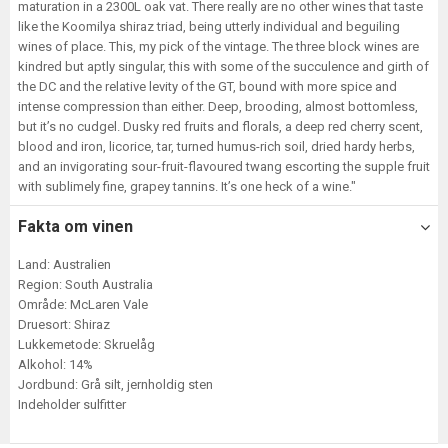
maturation in a 2300L oak vat. There really are no other wines that taste
like the Koomilya shiraz triad, being utterly individual and beguiling
wines of place. This, my pick of the vintage. The three block wines are
kindred but aptly singular, this with some of the succulence and girth of
the DC and the relative levity of the GT, bound with more spice and
intense compression than either. Deep, brooding, almost bottomless,
but it’s no cudgel. Dusky red fruits and florals, a deep red cherry scent,
blood and iron, licorice, tar, turned humus-rich soil, dried hardy herbs,
and an invigorating sour-fruit-flavoured twang escorting the supple fruit
with sublimely fine, grapey tannins. It’s one heck of a wine."
Fakta om vinen
Land: Australien
Region: South Australia
Område: McLaren Vale
Druesort: Shiraz
Lukkemetode: Skruelåg
Alkohol: 14%
Jordbund: Grå silt, jernholdig sten
Indeholder sulfitter