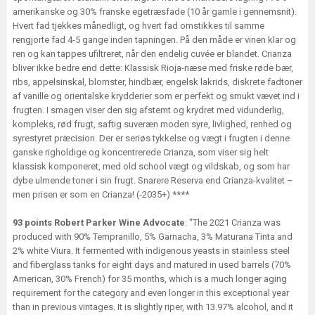
amerikanske og 30% franske egetræsfade (10 år gamle i gennemsnit).
Hvert fad tjekkes månedligt, og hvert fad omstikkes til samme
rengjorte fad 4-5 gange inden tapningen. På den måde er vinen klar og
ren og kan tappes ufiltreret, når den endelig cuvée er blandet. Crianza
bliver ikke bedre end dette: Klassisk Rioja-næse med friske røde bær,
ribs, appelsinskal, blomster, hindbær, engelsk lakrids, diskrete fadtoner
af vanille og orientalske krydderier som er perfekt og smukt vævet ind i
frugten. I smagen viser den sig afstemt og krydret med vidunderlig,
kompleks, rød frugt, saftig suveræn moden syre, livlighed, renhed og
syrestyret præcision. Der er seriøs tykkelse og vægt i frugten i denne
ganske righoldige og koncentrerede Crianza, som viser sig helt
klassisk komponeret, med old school vægt og vildskab, og som har
dybe ulmende toner i sin frugt. Snarere Reserva end Crianza-kvalitet –
men prisen er som en Crianza! (-2035+) ****
93 points Robert Parker Wine Advocate
: "The 2021 Crianza was
produced with 90% Tempranillo, 5% Garnacha, 3% Maturana Tinta and
2% white Viura. It fermented with indigenous yeasts in stainless steel
and fiberglass tanks for eight days and matured in used barrels (70%
American, 30% French) for 35 months, which is a much longer aging
requirement for the category and even longer in this exceptional year
than in previous vintages. It is slightly riper, with 13.97% alcohol, and it