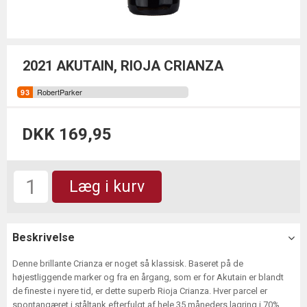
2021 AKUTAIN, RIOJA CRIANZA
RobertParker
DKK 169,95
Læg i kurv
Beskrivelse
Denne brillante Crianza er noget så klassisk. Baseret på de
højestliggende marker og fra en årgang, som er for Akutain er blandt
de fineste i nyere tid, er dette superb Rioja Crianza. Hver parcel er
spontangæret i ståltank efterfulgt af hele 35 måneders lagring i 70%