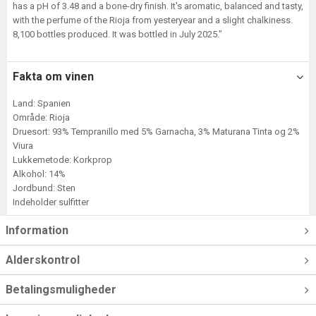
has a pH of 3.48 and a bone-dry finish. It's aromatic, balanced and tasty,
with the perfume of the Rioja from yesteryear and a slight chalkiness.
8,100 bottles produced. It was bottled in July 2025."
Fakta om vinen
Land: Spanien
Område: Rioja
Druesort: 93% Tempranillo med 5% Garnacha, 3% Maturana Tinta og 2%
Viura
Lukkemetode: Korkprop
Alkohol: 14%
Jordbund: Sten
Indeholder sulfitter
Information
Alderskontrol
Betalingsmuligheder