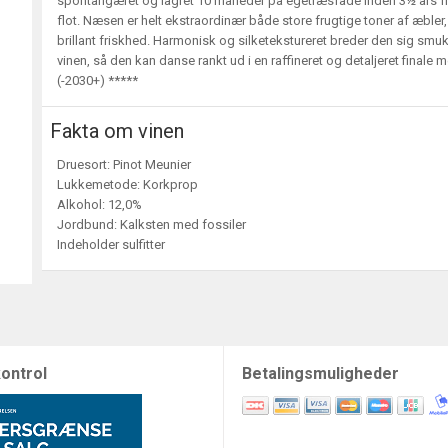
spontangæret og lagret 10 måneder på egetræsfade inden 3½ års f
flot. Næsen er helt ekstraordinær både store frugtige toner af æble
brillant friskhed. Harmonisk og silketekstureret breder den sig smuk
vinen, så den kan danse rankt ud i en raffineret og detaljeret finale
(-2030+) *****
Fakta om vinen
Druesort: Pinot Meunier
Lukkemetode: Korkprop
Alkohol: 12,0%
Jordbund: Kalksten med fossiler
Indeholder sulfitter
ontrol
Betalingsmuligheder