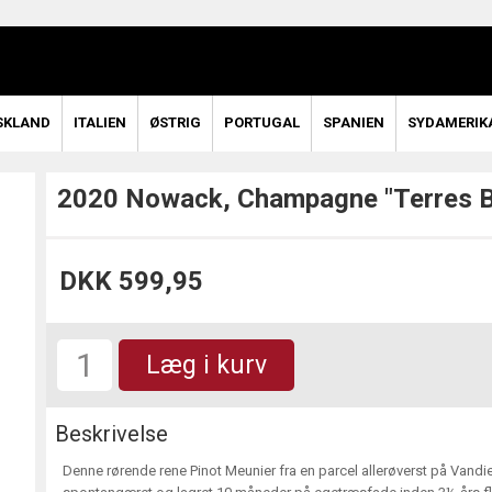
SKLAND
ITALIEN
ØSTRIG
PORTUGAL
SPANIEN
SYDAMERIK
2020 Nowack, Champagne "Terres B
DKK 599,95
Læg i kurv
Beskrivelse
Denne rørende rene Pinot Meunier fra en parcel allerøverst på Vandi