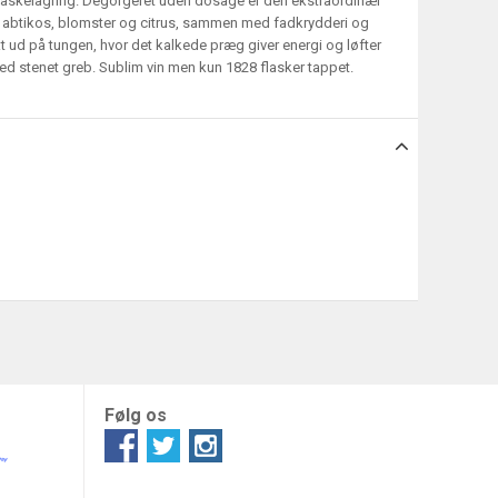
laskelagring. Degorgeret uden dosage er den ekstraordinær
r, abtikos, blomster og citrus, sammen med fadkrydderi og
t ud på tungen, hvor det kalkede præg giver energi og løfter
 med stenet greb. Sublim vin men kun 1828 flasker tappet.
Følg os