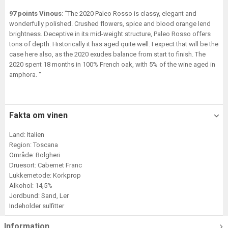
97 points Vinous
: "The 2020 Paleo Rosso is classy, elegant and
wonderfully polished. Crushed flowers, spice and blood orange lend
brightness. Deceptive in its mid-weight structure, Paleo Rosso offers
tons of depth. Historically it has aged quite well. I expect that will be the
case here also, as the 2020 exudes balance from start to finish. The
2020 spent 18 months in 100% French oak, with 5% of the wine aged in
amphora. "
Fakta om vinen
Land: Italien
Region: Toscana
Område: Bolgheri
Druesort: Cabernet Franc
Lukkemetode: Korkprop
Alkohol: 14,5%
Jordbund: Sand, Ler
Indeholder sulfitter
Information