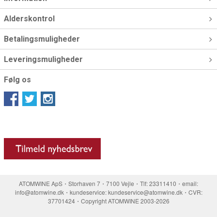
Alderskontrol
Betalingsmuligheder
Leveringsmuligheder
Følg os
ATOMWINE ApS・Storhaven 7・7100 Vejle・Tlf: 23311410・email:
info@atomwine.dk・kundeservice: kundeservice@atomwine.dk・CVR:
37701424・Copyright ATOMWINE 2003-2026