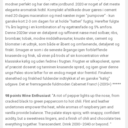
modner perfekt og har den rette jordbund. 2020 er noget af det meste
elegante aromatisk hidtil. Komplekt afstilkede druer gæres i cement
med 20 dages maceration og med næsten ingen ”pumpover” - kun
ganske kort 2-3 om dagen for at holde ”hatten” fugtig. Herefter fulgte
1½ års lagring i en kombination af ny egetræsfade og 5% amfora.
Denne 2020er viser en detaljeret og raffineret næse med solbær, ribs,
brombær, tobak, modne middelhavsurter, knuste sten, cement og
blomster i et udtryk, som både er åbent og omfavnende, detaljeret og
friskt. Smagen er som i de seneste årgange igen forbløffende
knasende og frisk, så vinen på trods af sin koncentration virker
klassiske kølig og uden fedme i frugten. Frugten er silkepoleret, syren
af præcist doseret og tanninen knasende sprød, og igen giver denne
unge Paleo store løfter for en endog meget stor fremtid. Finalens
stenethed og friskhed fuldender indtrykket af en ganske "kølig"
udgave. Det er fremragende fuldmoden Cabernet Franc! (-2035+) *****
98 points Wine Enthusiast
: "A riot of pepper lights up the nose, from
cracked black to green peppercorn to hot chili. Flint and leather
undertones empower the heat, while aromas of raspberry jam and
vanilla provide balance. The palate stays spicy, with snappy, confident
acidity, but a sweetness lingers, and a finish of chili and chocolate ties
everything together. Transcendent. Drink 2030–2040 or beyond. "