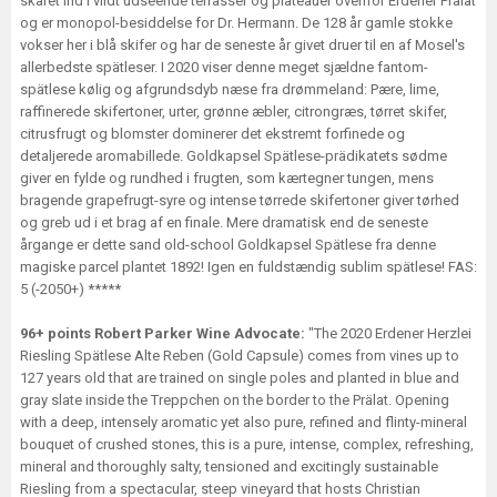
skåret ind i vildt udseende terrasser og plateauer ovenfor Erdener Prälat
og er monopol-besiddelse for Dr. Hermann. De 128 år gamle stokke
vokser her i blå skifer og har de seneste år givet druer til en af Mosel's
allerbedste spätleser. I 2020 viser denne meget sjældne fantom-
spätlese kølig og afgrundsdyb næse fra drømmeland: Pære, lime,
raffinerede skifertoner, urter, grønne æbler, citrongræs, tørret skifer,
citrusfrugt og blomster dominerer det ekstremt forfinede og
detaljerede aromabillede. Goldkapsel Spätlese-prädikatets sødme
giver en fylde og rundhed i frugten, som kærtegner tungen, mens
bragende grapefrugt-syre og intense tørrede skifertoner giver tørhed
og greb ud i et brag af en finale. Mere dramatisk end de seneste
årgange er dette sand old-school Goldkapsel Spätlese fra denne
magiske parcel plantet 1892! Igen en fuldstændig sublim spätlese! FAS:
5 (-2050+) *****
96+ points Robert Parker Wine Advocate:
"The 2020 Erdener Herzlei
Riesling Spätlese Alte Reben (Gold Capsule) comes from vines up to
127 years old that are trained on single poles and planted in blue and
gray slate inside the Treppchen on the border to the Prälat. Opening
with a deep, intensely aromatic yet also pure, refined and flinty-mineral
bouquet of crushed stones, this is a pure, intense, complex, refreshing,
mineral and thoroughly salty, tensioned and excitingly sustainable
Riesling from a spectacular, steep vineyard that hosts Christian