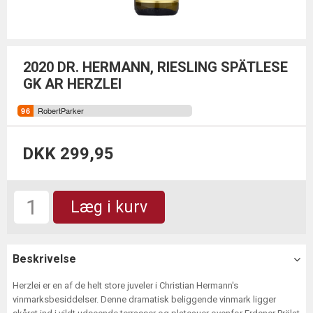
2020 DR. HERMANN, RIESLING SPÄTLESE
GK AR HERZLEI
RobertParker
DKK 299,95
Læg i kurv
Beskrivelse
Herzlei er en af de helt store juveler i Christian Hermann's
vinmarksbesiddelser. Denne dramatisk beliggende vinmark ligger