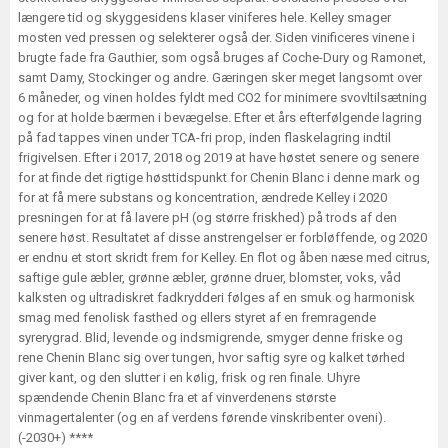
længere tid og skyggesidens klaser viniferes hele. Kelley smager
mosten ved pressen og selekterer også der. Siden vinificeres vinene i
brugte fade fra Gauthier, som også bruges af Coche-Dury og Ramonet,
samt Damy, Stockinger og andre. Gæringen sker meget langsomt over
6 måneder, og vinen holdes fyldt med CO2 for minimere svovltilsætning
og for at holde bærmen i bevægelse. Efter et års efterfølgende lagring
på fad tappes vinen under TCA-fri prop, inden flaskelagring indtil
frigivelsen. Efter i 2017, 2018 og 2019 at have høstet senere og senere
for at finde det rigtige høsttidspunkt for Chenin Blanc i denne mark og
for at få mere substans og koncentration, ændrede Kelley i 2020
presningen for at få lavere pH (og større friskhed) på trods af den
senere høst. Resultatet af disse anstrengelser er forbløffende, og 2020
er endnu et stort skridt frem for Kelley. En flot og åben næse med citrus,
saftige gule æbler, grønne æbler, grønne druer, blomster, voks, våd
kalksten og ultradiskret fadkrydderi følges af en smuk og harmonisk
smag med fenolisk fasthed og ellers styret af en fremragende
syrerygrad. Blid, levende og indsmigrende, smyger denne friske og
rene Chenin Blanc sig over tungen, hvor saftig syre og kalket tørhed
giver kant, og den slutter i en kølig, frisk og ren finale. Uhyre
spændende Chenin Blanc fra et af vinverdenens største
vinmagertalenter (og en af verdens førende vinskribenter oveni).
(-2030+) ****