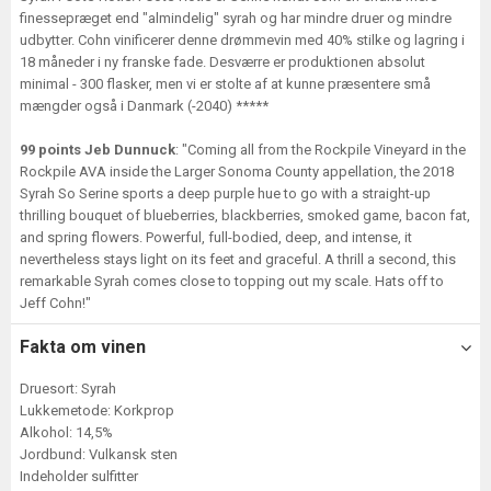
finessepræget end "almindelig" syrah og har mindre druer og mindre
udbytter. Cohn vinificerer denne drømmevin med 40% stilke og lagring i
18 måneder i ny franske fade. Desværre er produktionen absolut
minimal - 300 flasker, men vi er stolte af at kunne præsentere små
mængder også i Danmark (-2040) *****
99 points Jeb Dunnuck
: "Coming all from the Rockpile Vineyard in the
Rockpile AVA inside the Larger Sonoma County appellation, the 2018
Syrah So Serine sports a deep purple hue to go with a straight-up
thrilling bouquet of blueberries, blackberries, smoked game, bacon fat,
and spring flowers. Powerful, full-bodied, deep, and intense, it
nevertheless stays light on its feet and graceful. A thrill a second, this
remarkable Syrah comes close to topping out my scale. Hats off to
Jeff Cohn!"
Fakta om vinen
Druesort: Syrah
Lukkemetode: Korkprop
Alkohol: 14,5%
Jordbund: Vulkansk sten
Indeholder sulfitter