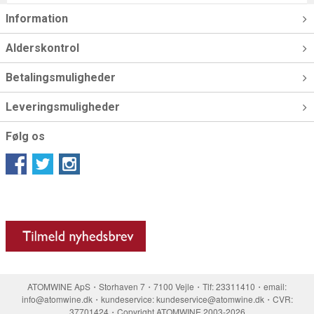
Information
Alderskontrol
Betalingsmuligheder
Leveringsmuligheder
Følg os
ATOMWINE ApS・Storhaven 7・7100 Vejle・Tlf: 23311410・email:
info@atomwine.dk・kundeservice: kundeservice@atomwine.dk・CVR:
37701424・Copyright ATOMWINE 2003-2026