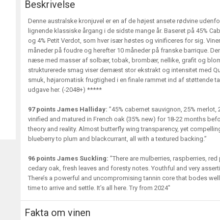
Beskrivelse
Denne australske kronjuvel er en af de højest ansete rødvine udenf
lignende klassiske årgang i de sidste mange år. Baseret på 45% Ca
og 4% Petit Verdot, som hver især høstes og vinificeres for sig. Vinen
måneder på foudre og herefter 10 måneder på franske barrique. Den
næse med masser af solbær, tobak, brombær, nellike, grafit og bloms
strukturerede smag viser dernæst stor ekstrakt og intensitet med Qu
smuk, højaromatisk frugtighed i en finale rammet ind af støttende 
udgave her. (-2048+) *****
97 points James Halliday:
”45% cabernet sauvignon, 25% merlot, 2
vinified and matured in French oak (35% new) for 18-22 months befo
theory and reality. Almost butterfly wing transparency, yet compellin
blueberry to plum and blackcurrant, all with a textured backing.”
96 points James Suckling:
”There are mulberries, raspberries, red
cedary oak, fresh leaves and foresty notes. Youthful and very asserti
There’s a powerful and uncompromising tannin core that bodes well for
time to arrive and settle. It’s all here. Try from 2024"
Fakta om vinen