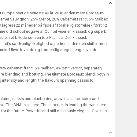
or Europa over de seneste 40 år. 2016 er den mest Bordeaux-
bernet Sauvignon, 25% Merlot, 20% Cabernet Franc, 6% Malbec
 lagres i 22 måneder på fade af forskellig størrelse - først 12
ne old school udgave af Quintet viser en klassisk og superb
ter i et billede som en top-Pauillac. Den klassisk-
intet's sædvanlige kølighed og lethed, inden den slutter med
tannin. Uhyre lovende og formentlig meget længelevende
0% cabernet franc, 6% malbec, 4% petit verdot, separately
re blending and bottling. The ultimate Bordeaux blend, both in
g intensity and length, the flavours spanning cassis to
 plums, cassis and blueberries, as well as nice, spicy and
ve. The DNA is all here. The cabernet is leading the wine here.
 the future. Powerful and still deliciously elegant. Give this