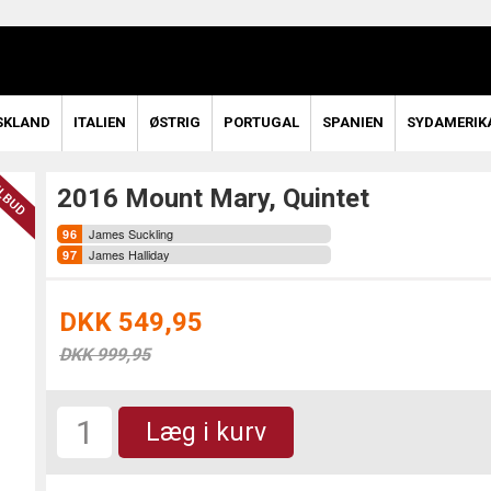
SKLAND
ITALIEN
ØSTRIG
PORTUGAL
SPANIEN
SYDAMERIK
2016 Mount Mary, Quintet
James Suckling
James Halliday
DKK 549,95
DKK 999,95
Læg i kurv