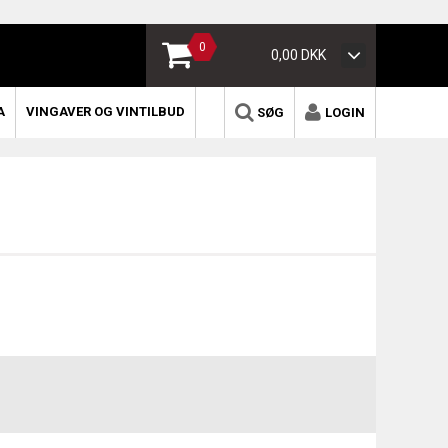
0
0,00 DKK
A
VINGAVER OG VINTILBUD
SØG
LOGIN