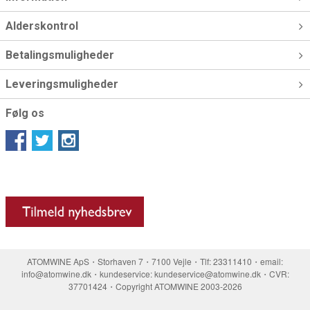
Alderskontrol
Betalingsmuligheder
Leveringsmuligheder
Følg os
ATOMWINE ApS・Storhaven 7・7100 Vejle・Tlf: 23311410・email:
info@atomwine.dk・kundeservice: kundeservice@atomwine.dk・CVR:
37701424・Copyright ATOMWINE 2003-2026