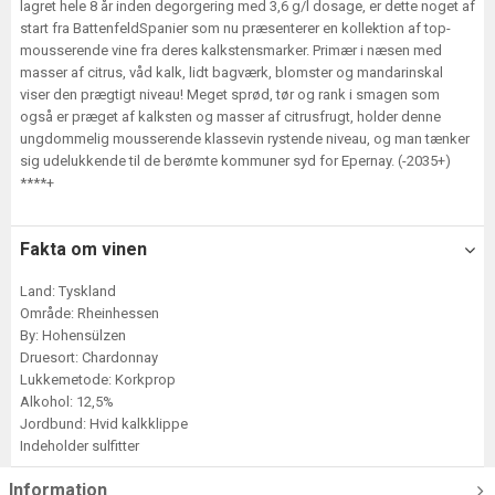
lagret hele 8 år inden degorgering med 3,6 g/l dosage, er dette noget af
start fra BattenfeldSpanier som nu præsenterer en kollektion af top-
mousserende vine fra deres kalkstensmarker. Primær i næsen med
masser af citrus, våd kalk, lidt bagværk, blomster og mandarinskal
viser den prægtigt niveau! Meget sprød, tør og rank i smagen som
også er præget af kalksten og masser af citrusfrugt, holder denne
ungdommelig mousserende klassevin rystende niveau, og man tænker
sig udelukkende til de berømte kommuner syd for Epernay. (-2035+)
****+
Fakta om vinen
Land: Tyskland
Område: Rheinhessen
By: Hohensülzen
Druesort: Chardonnay
Lukkemetode: Korkprop
Alkohol: 12,5%
Jordbund: Hvid kalkklippe
Indeholder sulfitter
Information