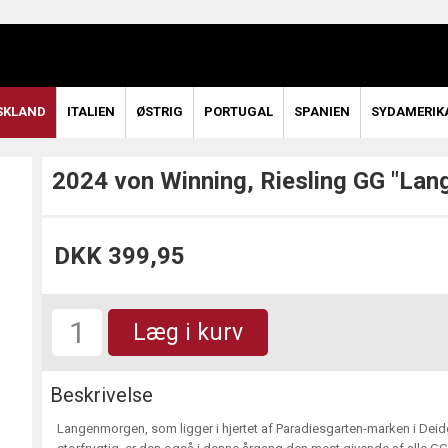
SKLAND
ITALIEN
ØSTRIG
PORTUGAL
SPANIEN
SYDAMERIK
2024 von Winning, Riesling GG "La
DKK 399,95
Læg i kurv
Beskrivelse
Langenmorgen, som ligger i hjertet af Paradiesgarten-marken i Deides