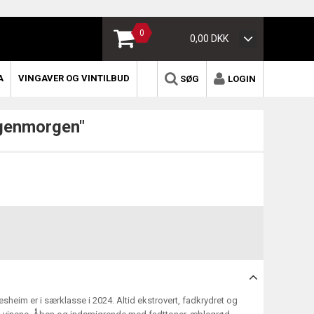
0
0,00 DKK
A
VINGAVER OG VINTILBUD
SØG
LOGIN
ngenmorgen"
heim er i særklasse i 2024. Altid ekstrovert, fadkrydret og