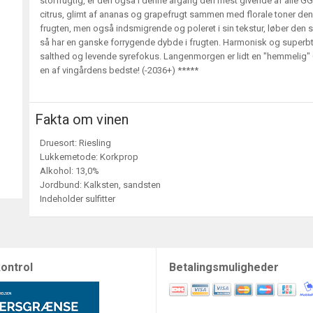
storfrugtig, er den også i denne årgang den mest givende af alle 
citrus, glimt af ananas og grapefrugt sammen med florale toner den 
frugten, men også indsmigrende og poleret i sin tekstur, løber den 
så har en ganske forrygende dybde i frugten. Harmonisk og superb
salthed og levende syrefokus. Langenmorgen er lidt en "hemmelig" 
en af vingårdens bedste! (-2036+) *****
Fakta om vinen
Druesort: Riesling
Lukkemetode: Korkprop
Alkohol: 13,0%
Jordbund: Kalksten, sandsten
Indeholder sulfitter
ontrol
Betalingsmuligheder