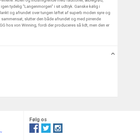
GG-vinene. Åben og indsmigrende med fadttoner, æblegrød,
igen tydelig "Langenmorgen" i sit udtryk. Ganske kølig i
slankt og afrundet over tungen løftet af superb moden syre og
t sammensat, slutter den både afrundet og med pirrende
GG hos von Winning, fordi der produceres så lidt, men den er
Følg os