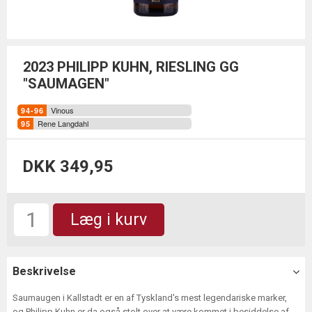
2023 PHILIPP KUHN, RIESLING GG
"SAUMAGEN"
Vinous
Rene Langdahl
DKK 349,95
Læg i kurv
Beskrivelse
Saumaugen i Kallstadt er en af Tyskland's mest legendariske marker,
og Philipp Kuhn er da også stolt over at være kommet i besiddelse af