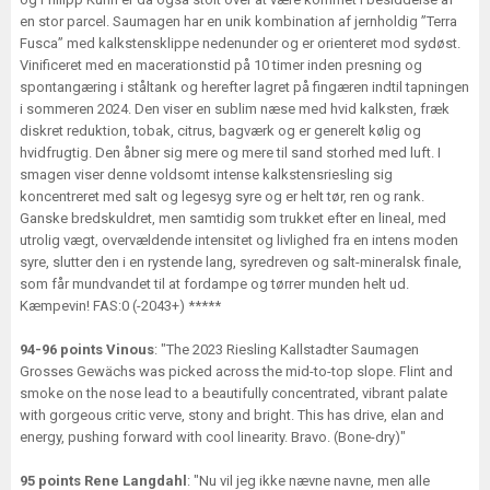
en stor parcel. Saumagen har en unik kombination af jernholdig ”Terra
Fusca” med kalkstensklippe nedenunder og er orienteret mod sydøst.
Vinificeret med en macerationstid på 10 timer inden presning og
spontangæring i ståltank og herefter lagret på fingæren indtil tapningen
i sommeren 2024. Den viser en sublim næse med hvid kalksten, fræk
diskret reduktion, tobak, citrus, bagværk og er generelt kølig og
hvidfrugtig. Den åbner sig mere og mere til sand storhed med luft. I
smagen viser denne voldsomt intense kalkstensriesling sig
koncentreret med salt og legesyg syre og er helt tør, ren og rank.
Ganske bredskuldret, men samtidig som trukket efter en lineal, med
utrolig vægt, overvældende intensitet og livlighed fra en intens moden
syre, slutter den i en rystende lang, syredreven og salt-mineralsk finale,
som får mundvandet til at fordampe og tørrer munden helt ud.
Kæmpevin! FAS:0 (-2043+) *****
94-96 points Vinous
: "The 2023 Riesling Kallstadter Saumagen
Grosses Gewächs was picked across the mid-to-top slope. Flint and
smoke on the nose lead to a beautifully concentrated, vibrant palate
with gorgeous critic verve, stony and bright. This has drive, elan and
energy, pushing forward with cool linearity. Bravo. (Bone-dry)"
95 points Rene Langdahl
: "Nu vil jeg ikke nævne navne, men alle