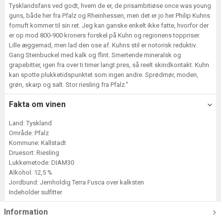
Tysklandsfans ved godt, hvem de er, de prisambitiøse once was young
guns, både her fra Pfalz og Rheinhessen, men det er jo her Philip Kuhns
fornuft kommer til sin ret. Jeg kan ganske enkelt ikke fatte, hvorfor der
er op mod 800-900 kroners forskel på Kuhn og regionens toppriser.
Lille æggemad, men lad den ose af. Kuhns stil er notorisk reduktiv.
Gang Steinbuckel med kalk og flint. Smertende mineralsk og
grapebitter, igen fra over ti timer langt pres, så reelt skindkontakt. Kuhn
kan spotte plukketidspunktet som ingen andre. Sprødmør, moden,
grøn, skarp og salt. Stor riesling fra Pfalz."
Fakta om vinen
Land: Tyskland
Område: Pfalz
Kommune: Kallstadt
Druesort: Riesling
Lukkemetode: DIAM30
Alkohol: 12,5 %
Jordbund: Jernholdig Terra Fusca over kalksten
Indeholder sulfitter
Information