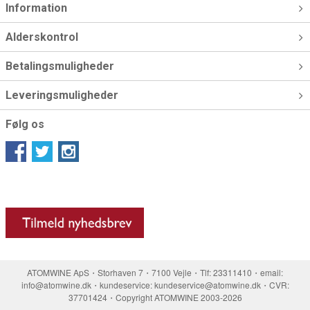
Information
Alderskontrol
Betalingsmuligheder
Leveringsmuligheder
Følg os
ATOMWINE ApS・Storhaven 7・7100 Vejle・Tlf: 23311410・email:
info@atomwine.dk・kundeservice: kundeservice@atomwine.dk・CVR:
37701424・Copyright ATOMWINE 2003-2026