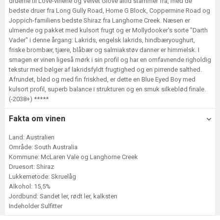
druerne til Love-vinene og Velvet Glove altid stammer fra, med de
bedste druer fra Long Gully Road, Home G Block, Coppermine Road og
Joppich-familiens bedste Shiraz fra Langhorne Creek. Næsen er
ulmende og pakket med kulsort frugt og er Mollydooker's sorte "Darth
Vader" i denne årgang: Lakrids, engelsk lakrids, hindbæryoughurt,
friske brombær, tjære, blåbær og salmiakstøv danner er himmelsk. I
smagen er vinen ligeså mørk i sin profil og har en omfavnende righoldig
tekstur med bølger af lakridsfyldt frugtighed og en pirrende salthed.
Afrundet, blød og med fin friskhed, er dette en Blue Eyed Boy med
kulsort profil, superb balance i strukturen og en smuk silkeblød finale.
(-2038+) *****
Fakta om vinen
Land: Australien
Område: South Australia
Kommune: McLaren Vale og Langhorne Creek
Druesort: Shiraz
Lukkemetode: Skruelåg
Alkohol: 15,5%
Jordbund: Sandet ler, rødt ler, kalksten
Indeholder Sulfitter